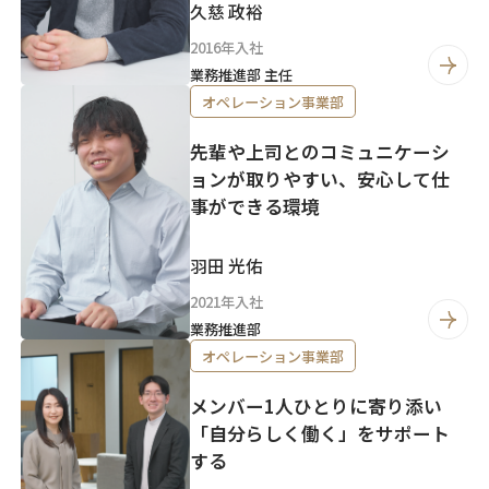
久慈 政裕
2016年入社
業務推進部 主任
オペレーション事業部
先輩や上司とのコミュニケーシ
ョンが取りやすい、安心して仕
事ができる環境
羽田 光佑
2021年入社
業務推進部
オペレーション事業部
メンバー1人ひとりに寄り添い
「自分らしく働く」をサポート
する