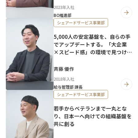
2023年入社
BO推進部
シェアードサービス事業部
5,000人の安定基盤を、自らの手
でアップデートする。「大企業
×スピード感」の環境で見つけ
た、人事リーダーとしての理想
像。
斉藤 優作
2018年入社
給与管理部 課長
シェアードサービス事業部
若手からベテランまで一丸とな
り、日本一へ向けての組織基盤を
共に創る