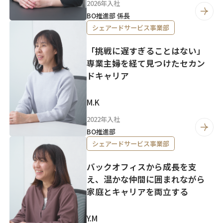
2026年入社
BO推進部 係長
シェアードサービス事業部
「挑戦に遅すぎることはない」
専業主婦を経て見つけたセカン
ドキャリア
M.K
2022年入社
BO推進部
シェアードサービス事業部
バックオフィスから成長を支
え、温かな仲間に囲まれながら
家庭とキャリアを両立する
Y.M